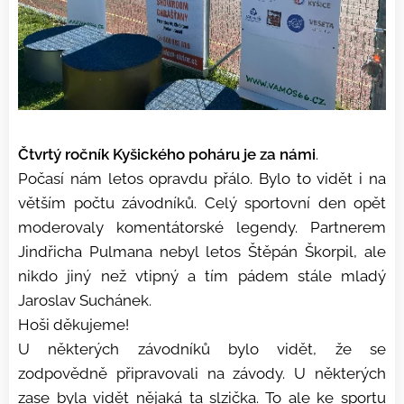
Čtvrtý ročník Kyšického poháru je za námi
.
Počasí nám letos opravdu přálo. Bylo to vidět i na
větším počtu závodníků. Celý sportovní den opět
moderovaly komentátorské legendy. Partnerem
Jindřicha Pulmana nebyl letos Štěpán Škorpil, ale
nikdo jiný než vtipný a tím pádem stále mladý
Jaroslav Suchánek.
Hoši děkujeme!
U některých závodníků bylo vidět, že se
zodpovědně připravovali na závody. U některých
zase byla vidět nějaká ta slzička. To ale ke sportu