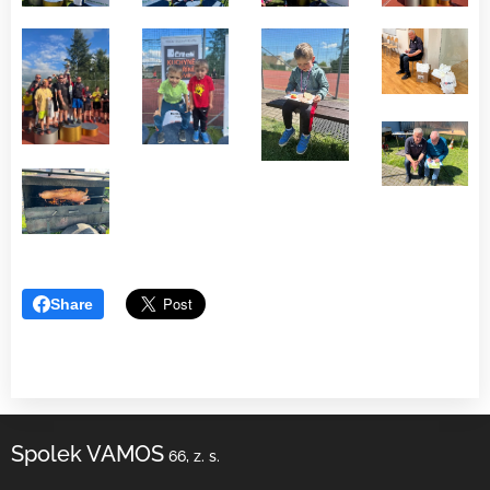
Share
Spolek VAMOS
66, z. s.