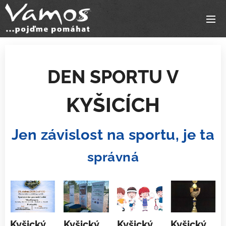
DEN SPORTU V
KYŠICÍCH
Jen závislost na sportu, je ta
správná
Kyšický
Kyšický
Kyšický
Kyšický