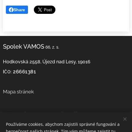
Share
Spolek VAMOS
66, z. s.
Hodkovská 2558, Újezd nad Lesy, 19016
26661381
I
ČO:
Mapa stránek
Potřebujete se s námi spojit?
Používáme cookies, abychom zajistili správné fungování a
+420 608 340 777
Telefon:
bezpečnost našich stránek. Tím vám můžeme zajistit tu