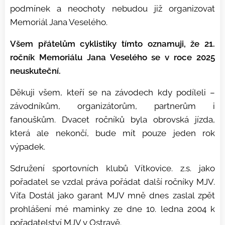
podmínek a neochoty nebudou již organizovat
Memoriál Jana Veselého.
Všem přátelům cyklistiky tímto oznamuji, že 21.
ročník Memoriálu Jana Veselého se v roce 2025
neuskuteční.
Děkuji všem, kteří se na závodech kdy podíleli –
závodníkům, organizátorům, partnerům i
fanouškům. Dvacet ročníků byla obrovská jízda,
která ale nekončí, bude mít pouze jeden rok
výpadek.
Sdružení sportovních klubů Vítkovice. z.s. jako
pořadatel se vzdal práva pořádat další ročníky MJV.
Víťa Dostál jako garant MJV mně dnes zaslal zpět
prohlášení mé maminky ze dne 10. ledna 2004 k
pořadatelství MJV v Ostravě.