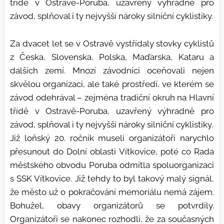
třídě v Ostravě-Poruba, uzavřený výhradně pro
závod, splňoval i ty nejvyšší nároky silniční cyklistiky.
Za dvacet let se v Ostravě vystřídaly stovky cyklistů
z Česka, Slovenska, Polska, Maďarska, Kataru a
dalších zemí. Mnozí závodníci oceňovali nejen
skvělou organizaci, ale také prostředí, ve kterém se
závod odehrával – zejména tradiční okruh na Hlavní
třídě v Ostravě-Poruba, uzavřený výhradně pro
závod, splňoval i ty nejvyšší nároky silniční cyklistiky.
Již loňský 20. ročník museli organizátoři narychlo
přesunout do Dolní oblasti Vítkovice, poté co Rada
městského obvodu Poruba odmítla spoluorganizaci
s SSK Vítkovice. Již tehdy to byl takový malý signál,
že město už o pokračování memoriálu nemá zájem.
Bohužel, obavy organizátorů se potvrdily.
Organizátoři se nakonec rozhodli, že za současných