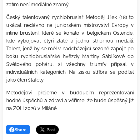
zatím není mediálně známý.
Český talentovaný rychlobruslař Metoděj Jílek (18) to
ukázal nedávno na juniorském mistrovství Evropy v
inline bruslení, které se konalo v belgickém Ostende,
kde vybojoval čtyři zlaté a jednu stříbrnou medaili.
Talent, jenž by se měl v nadcházející sezoně zapojit po
boku rychlobruslařské hvězdy Martiny Sáblíkové do
Světového poháru, si všechny triumfy připsal v
individuálních kategoriích. Na zisku stříbra se podílel
jako člen štafety.
Metodějovi přejeme v budoucím reprezentování
hodně úspěchů a zdraví a věříme, že bude úspěšný již
na ZOH 2026 v Miláně.
Share