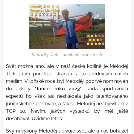
Metoděj Jílek - devíti násobný mistr
Svět možná ano, ale v naší české kotlině je Metoděj
Jílek zatím poněkud stranou, a to především našim
médiím. V loňské roce byl Metoděj poprvé nominován
do ankety
"Junior roku 2023"
. Rada sportovních
expertů ho však asi neshledala jako talentovaného
juniorského sportovce, a tak se Metoděj neobjevil ani v
TOP 10. Nevím, jakých výsledků by měl ještě
dosahovat. Uvidíme letos.
Svými výkony Metoděj udivuje svět, ale u nás bohužel