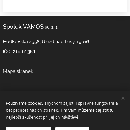
Spolek VAMOS
66, z. s.
Hodkovská 2558, Újezd nad Lesy, 19016
26661381
I
ČO:
Mapa stránek
Potřebujete se s námi spojit?
Používáme cookies, abychom zajistili správné fungování a
+420 608 340 777
Telefon:
bezpečnost našich stránek. Tím vám můžeme zajistit tu
E-mail: info@vamos66.cz
nejlepší zkušenost při jejich návštěvě.