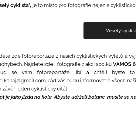
selý cyklista",
je to místo pro fotografie nejen s cyklistic
Veselý cyklis
dete zde fotoreportáže z našich cyklistických výletů a vyj
ohybech. Najdete zde i fotografie z akcí spolku
VAMOS 6
kud se vám fotoreportáže líbí a chtěli byste t
elkanaj@gmail.com, rád vás budu informovat o všech naši
 závěr jeden cyklistický citát.
ot je jako jízda na kole. Abyste udrželi balanc, musíte se