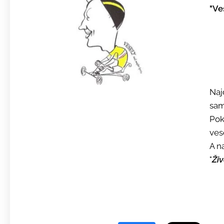
"Ve
Naj
sam
Po
ves
A na
"
Živ