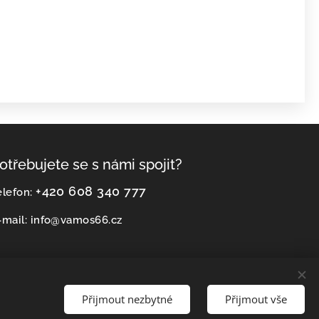
otřebujete se s námi spojit?
+420 608 340 777
elefon:
-mail: info@vamos66.cz
Přijmout nezbytné
Přijmout vše