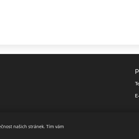
P
T
E
ečnost našich stránek. Tím vám
Vytvořeno službou
Webnode
Cookies